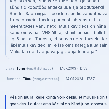
tagasi ei saa,” sõnas Kéa. Meloodia ja sõnad
sündisid koostöös andeka uue aja produtsendi
Sander Sadamiga. “Loo idee sündis vaadates va
fotoalbumeid, tundes puudust lähedastest ja
meenutades vanu hetki. Muusikavideos on näha 
kaadreid vanalt VHS ’ilt, ajast mil tantsisin balletti
ligi 8 aastat. Tundsin, et soovin need taaselustad
läbi muusikavideo, mille ise oma kätega luua sain.
Mälestan neid aegu vägagi sooja tundega.”
Lisas:
Tõnu
(
)
·
17.07.2003 - 12:58
tonu@allstarz.ee
Uuendas:
Tõnu
(
)
·
14.05.2024 - 17:57
tonu@allstarz.ee
Kéa on laulja, kelle kohta vōib öelda, et muusika on ta
geenides. Lauljast ema kõrval on Kéad juba lapsest saa