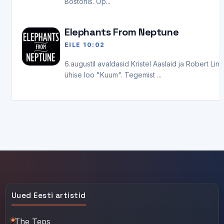
Bostonis. Õp...
Elephants From Neptune
EILE 10:02
6.augustil avaldasid Kristel Aaslaid ja Robert Lin
ühise loo "Kuum". Tegemist ...
Uued Eesti artistid
The Teps