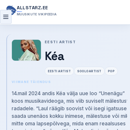
ALLSTARZ.EE
MUUSIKUTE VIKIPEEDIA
Menüü
EESTI ARTIST
Kéa
EESTI ARTIST
SOOLOARTIST
POP
VIIMANE TÄIENDUS
14.mail 2024 andis Kéa välja uue loo “Unenägu”
koos muusikavideoga, mis viib suviselt mälestust
radadele. “Laul räägib soovist või isegi igatsuses
saada unenäos kokku inimese, mälestuse või mik
mitte oma lapsepõlvega, mida enam reaalsuses