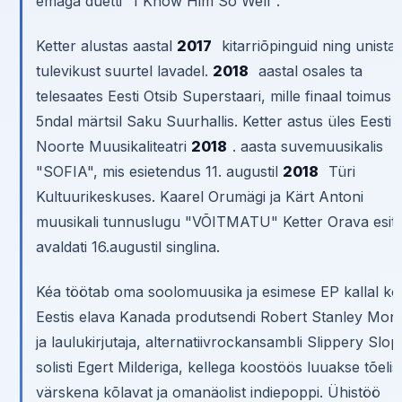
emaga duetti "I Know Him So Well".
Ketter alustas aastal
2017
kitarriõpinguid ning unista
tulevikust suurtel lavadel.
2018
aastal osales ta
telesaates Eesti Otsib Superstaari, mille finaal toimus
5ndal märtsil Saku Suurhallis. Ketter astus üles Eesti
Noorte Muusikaliteatri
2018
. aasta suvemuusikalis
"SOFIA", mis esietendus 11. augustil
2018
Türi
Kultuurikeskuses. Kaarel Orumägi ja Kärt Antoni
muusikali tunnuslugu "VÕITMATU" Ketter Orava esit
avaldati 16.augustil singlina.
Kéa töötab oma soolomuusika ja esimese EP kallal ko
Eestis elava Kanada produtsendi Robert Stanley Mon
ja laulukirjutaja, alternatiivrockansambli Slippery Slop
solisti Egert Milderiga, kellega koostöös luuakse tõelis
värskena kõlavat ja omanäolist indiepoppi. Ühistöö