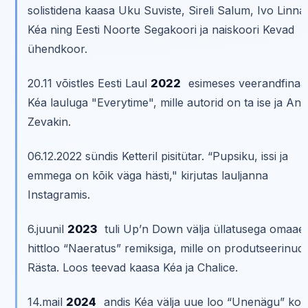
solistidena kaasa Uku Suviste, Sireli Salum, Ivo Linna 
Kéa ning Eesti Noorte Segakoori ja naiskoori Kevad
ühendkoor.
20.11 võistles Eesti Laul
2022
esimeses veerandfinaal
Kéa lauluga "Everytime", mille autorid on ta ise ja And
Zevakin.
06.12.2022 sündis Ketteril pisitütar. “Pupsiku, issi ja
emmega on kõik väga hästi," kirjutas lauljanna
Instagramis.
6.juunil
2023
tuli Up’n Down välja üllatusega omaae
hittloo “Naeratus” remiksiga, mille on produtseerinud 
Rästa. Loos teevad kaasa Kéa ja Chalice.
14.mail
2024
andis Kéa välja uue loo “Unenägu” koo