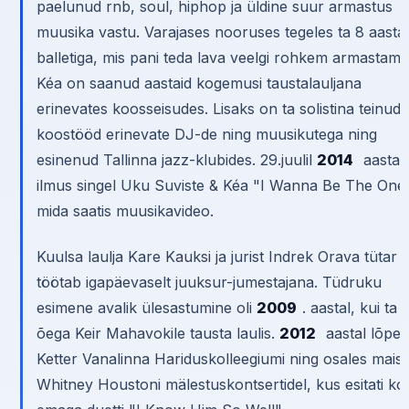
paelunud rnb, soul, hiphop ja üldine suur armastus
muusika vastu. Varajases nooruses tegeles ta 8 aasta
balletiga, mis pani teda lava veelgi rohkem armastama
Kéa on saanud aastaid kogemusi taustalauljana
erinevates koosseisudes. Lisaks on ta solistina teinud
koostööd erinevate DJ-de ning muusikutega ning
esinenud Tallinna jazz-klubides. 29.juulil
2014
aastal
ilmus singel Uku Suviste & Kéa "I Wanna Be The One"
mida saatis muusikavideo.
Kuulsa laulja Kare Kauksi ja jurist Indrek Orava tütar
töötab igapäevaselt juuksur-jumestajana. Tüdruku
esimene avalik ülesastumine oli
2009
. aastal, kui ta
õega Keir Mahavokile tausta laulis.
2012
aastal lõpet
Ketter Vanalinna Hariduskolleegiumi ning osales mais
Whitney Houstoni mälestuskontsertidel, kus esitati ko