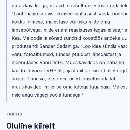
muusikavideoga, mis viib suviselt mälestuste radadele.
“Laul räägib soovist või isegi igatsusest saada unenäo
kokku inimese, mälestuse või miks mitte oma
lapsepõlvega, mida enam reaalsuses tagasi ei saa,” s
Kéa. Meloodia ja sõnad sündisid koostöös andeka uue
produtsendi Sander Sadamiga. “Loo idee sündis vaad
vanu fotoalbumeid, tundes puudust lähedastest ja
meenutades vanu hetki. Muusikavideos on näha ka
kaadreid vanalt VHS ’ilt, ajast mil tantsisin balletti ligi 8
aastat. Tundsin, et soovin need taaselustada läbi
muusikavideo, mille ise oma kätega luua sain. Mälest
neid aegu vägagi sooja tundega.”
FAKTID
Oluline kiirelt