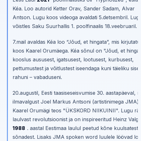
Kéa. Loo autorid Ketter Orav, Sander Sadam, Alvar
Antson. Lugu koos videoga avaldati 5.detsembril. Lug
võistles Saku Suurhallis 1. poolfinaalis 18.veebruaril.
7.mail avaldas Kéa loo “Jõud, et hingata”, mis kirjutatu
koos Kaarel Orumäega. Kéa sõnul on "Jõud, et hinga
kooslus aususest, igatsusest, lootusest, kurbusest,
pettumustest ja võitlustest iseendaga kuni täieliku sise
rahuni – vabaduseni.
20.augustil, Eesti taasiseseisvumise 30. aastapäeval, n
ilmavalgust Joel Markus Antsoni (artistinimega JMA) 
Kaarel Orumägi teos "ÜKSKORD NIIKUINII". Lugu rä
laulvast revolutsioonist ja on inspireeritud Heinz Valg
1988
. aastal Eestimaa laulul peetud kõne kuulsatest
sõnadest. Lisaks JMA spoken word luulele löövad lo