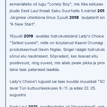
esmanäiteks oli lugu "Lonely Boy", mis Kéa esituses
jõudis Eesti Laul finaali Saku Suurhallis 5.märtsil
2016
Järgmise ühistööna ilmus 2.juulil
2018
lauljatarilt sing
“A New Start”.
16.juulil
2019
avaldas tüdrukutebänd Lady's Choice l
"Sellest suvest", mille on kirjutanud Kaarel Orumägi n
produtseerinud Gevin Niglas. Singel räägib tüdrukute
sõnul elu nautimisest. Sõpradest, kes lisavad ellu
positiivsust, ning suvest, mis aitab peale pikka ja pime
talve taas patareisid laadida.
Lady's Choice'i lugusid sai taas kuulda muusikali "SO
laval Türi kultuurikeskuses 8.-11. ja edasi 22.-25.
augustini.
Eesti Laul
2021
poolfinalistiks oli "Hypnotized", esitaj