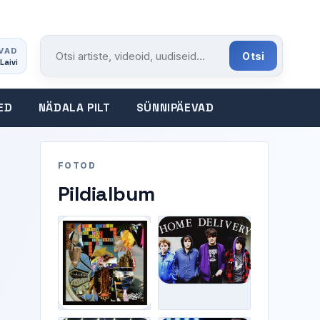
VAD
Otsi
Laivi
Otsi portaalist
ED
NÄDALA PILT
SÜNNIPÄEVAD
FOTOD
Pildialbum