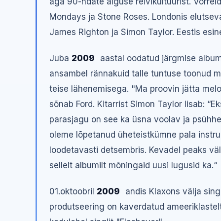
aga 90-ndate alguse reivikultuurist. Võrr
Mondays ja Stone Roses. Londonis elutseva
James Righton ja Simon Taylor. Eestis esi
Juba
2009
aastal oodatud järgmise album
ansambel rännakuid talle tuntuse toonud me
teise lähenemisega. "Ma proovin jätta melo
sõnab Ford. Kitarrist Simon Taylor lisab: “
parasjagu on see ka üsna voolav ja psühhed
oleme lõpetanud üheteistkümne pala instr
loodetavasti detsembris. Kevadel peaks vä
sellelt albumilt mõningaid uusi lugusid ka.“
01.oktoobril
2009
andis Klaxons välja sin
produtseering on kaverdatud ameeriklastelt