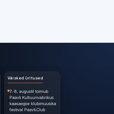
Värsked üritused
7.-8. augustil toimub
Paavli Kultuurivabrikus
kaasaegse klubimuusika
festival Paavli.Club