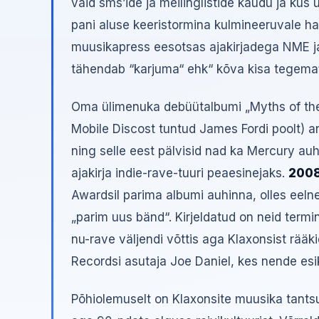
vaid sms’ide ja meilinglistide kaudu ja kus 
pani aluse keeristormina kulmineeruvale hai
muusikapress eesotsas ajakirjadega NME ja
tähendab “karjuma“ ehk“ kõva kisa tegema“
Oma ülimenuka debüütalbumi „Myths of the 
Mobile Discost tuntud James Fordi poolt) a
ning selle eest pälvisid nad ka Mercury a
ajakirja indie-rave-tuuri peaesinejaks.
200
Awardsil parima albumi auhinna, olles eelnev
„parim uus bänd“. Kirjeldatud on neid termi
nu-rave väljendi võttis aga Klaxonsist rää
Recordsi asutaja Joe Daniel, kes nende esik
Põhiolemuselt on Klaxonsite muusika tantsu