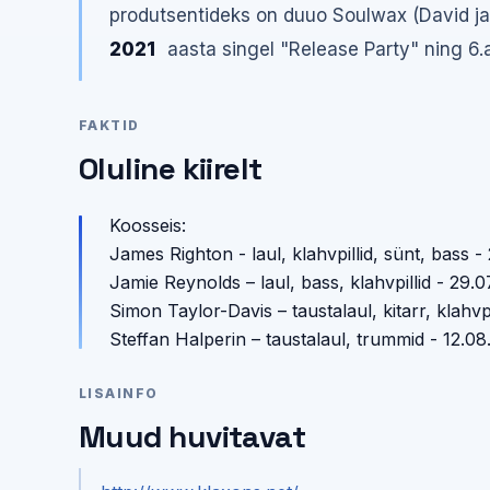
produtsentideks on duuo Soulwax (David ja
2021
aasta singel "Release Party" ning 6.ap
FAKTID
Oluline kiirelt
Koosseis:
James Righton - laul, klahvpillid, sünt, bass -
Jamie Reynolds – laul, bass, klahvpillid - 29.0
Simon Taylor-Davis – taustalaul, kitarr, klahvpi
Steffan Halperin – taustalaul, trummid - 12.08
LISAINFO
Muud huvitavat