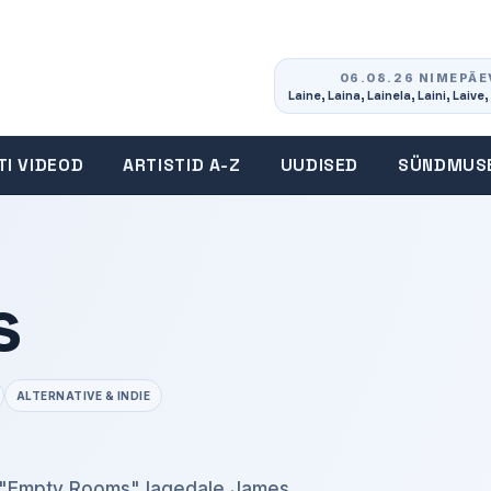
06.08.26 NIMEPÄE
Laine, Laina, Lainela, Laini, Laive, 
TI VIDEOD
ARTISTID A-Z
UUDISED
SÜNDMUS
s
ALTERNATIVE & INDIE
liga "Empty Rooms" lagedale James