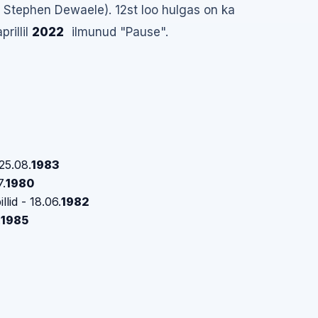
 Stephen Dewaele). 12st loo hulgas on ka
rillil
2022
ilmunud "Pause".
 25.08.
1983
7.
1980
llid - 18.06.
1982
.
1985