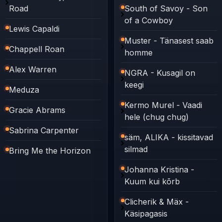
Road
South of Savoy - Son
of a Cowboy
Lewis Capaldi
Muster - Tänasest saab
Chappell Roan
homme
Alex Warren
NGRA - Kusagil on
keegi
Meduza
Kermo Murel - Vaadi
Gracie Abrams
hele (chug chug)
Sabrina Carpenter
säm, ALIKA - kissitavad
silmad
Bring Me the Horizon
Johanna Kristina -
Kuum kui kõrb
Clicherik & Mäx -
Käsipagasis