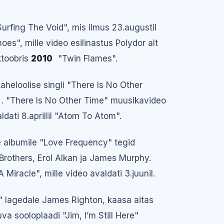
urfing The Void", mis ilmus 23.augustil
hoes", mille video esilinastus Polydor alt
oktoobris
2010
"Twin Flames".
heloolise singli "There Is No Other
. "There Is No Other Time" muusikavideo
aldati 8.aprillil "Atom To Atom".
 albumile "Love Frequency" tegid
rothers, Erol Alkan ja James Murphy.
 Miracle", mille video avaldati 3.juunil.
" lagedale James Righton, kaasa aitas
va sooloplaadi "Jim, I’m Still Here"