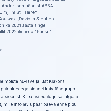
y Andersson bändist ABBA.
Jim, I’m Still Here"
Soulwax (David ja Stephen
on ka 2021 aasta singel
illil 2022 ilmunud "Pause".
21
le mõiste nu-rave ja just Klaxonsi
 pulgakestega pidudel käiv fänngrupp
ratsioonist. Klaxonsi edulugu sai alguse
t, mille info levis paar päeva enne pidu