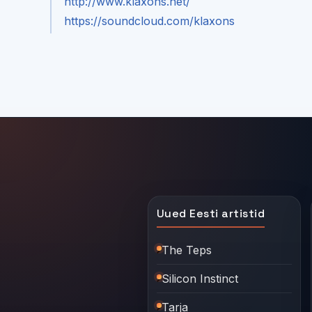
http://www.klaxons.net/
https://soundcloud.com/klaxons
Uued Eesti artistid
The Teps
Silicon Instinct
Tarja