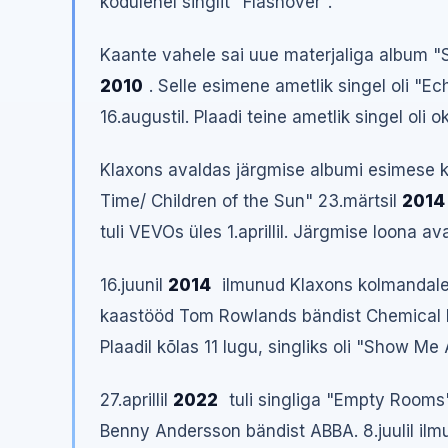
kodulehel singlit "Flashover".
Kaante vahele sai uue materjaliga album "S
2010
. Selle esimene ametlik singel oli "Ec
16.augustil. Plaadi teine ametlik singel oli 
Klaxons avaldas järgmise albumi esimese ka
Time/ Children of the Sun" 23.märtsil
2014
tuli VEVOs üles 1.aprillil. Järgmise loona av
16.juunil
2014
ilmunud Klaxons kolmandale
kaastööd Tom Rowlands bändist Chemical B
Plaadil kõlas 11 lugu, singliks oli "Show Me A
27.aprillil
2022
tuli singliga "Empty Rooms
Benny Andersson bändist ABBA. 8.juulil ilmu