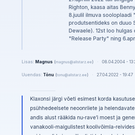
Righton, kaasa aitas Benn
8.juulil ilmuva sooloplaadi "
produtsentideks on duuo 
Dewaele). 12st loo hulgas 
"Release Party" ning 6.apr
Lisas:
Magnus
(
)
·
08.04.2004 - 13:
magnus@allstarz.ee
Uuendas:
Tõnu
(
)
·
27.04.2022 - 19:47
tonu@allstarz.ee
Klaxonsi järgi võeti esimest korda kasutuse
psühhedeelsete neoonriiete ja helendavate
andis alust rääkida nu-rave’i moest ja gene
vanakooli-maigulistest koolivõimla-reivides