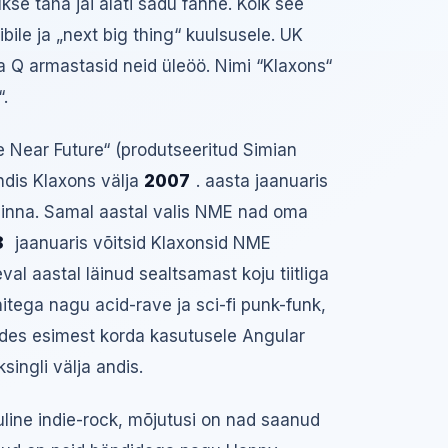
ukse taha jäi alati sadu fänne. Kõik see
bile ja „next big thing“ kuulsusele. UK
 Q armastasid neid üleöö. Nimi “Klaxons“
.
Near Future“ (produtseeritud Simian
ndis Klaxons välja
2007
. aasta jaanuaris
uhinna. Samal aastal valis NME nad oma
8
jaanuaris võitsid Klaxonsid NME
al aastal läinud sealtsamast koju tiitliga
nitega nagu acid-rave ja sci-fi punk-funk,
kides esimest korda kasutusele Angular
singli välja andis.
line indie-rock, mõjutusi on nad saanud