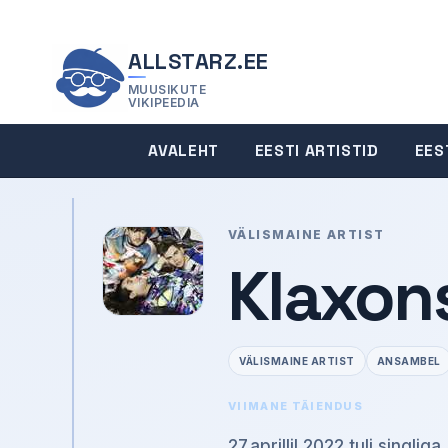
ALLSTARZ.EE
MUUSIKUTE
VIKIPEEDIA
AVALEHT
EESTI ARTISTID
EES
VÄLISMAINE ARTIST
Klaxon
VÄLISMAINE ARTIST
ANSAMBEL
VIIMANE TÄIENDUS
27.aprillil 2022 tuli sing