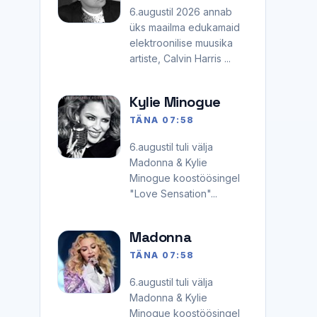
6.augustil 2026 annab
üks maailma edukamaid
elektroonilise muusika
artiste, Calvin Harris ...
Kylie Minogue
TÄNA 07:58
6.augustil tuli välja
Madonna & Kylie
Minogue koostöösingel
"Love Sensation"...
Madonna
TÄNA 07:58
6.augustil tuli välja
Madonna & Kylie
Minogue koostöösingel