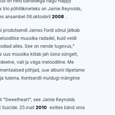
eldud on neid bändidega nagu Happy
 trio põhiliikmeteks on Jamie Reynolds,
nes ansambel 06.oktoobril
2008
.
i produtsendi James Fordi sõnul jätkab
loodilise muusika radadel, kuid veidi
odiad alles. See on nende tugevus,"
Eks uus muusika kõlab jah üsna süngelt,
eelne, vali ja väga meloodiline. Me
umentaalsed põhjad, uue albumi lõpetame
lja tulema. Kontserdil muidugi mängime
gli "Sweetheart", see Jamie Reynolds
 Suicide. 25.mail
2010
esitles bänd oma