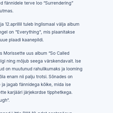
d fännidele terve loo “Surrendering”
nutmas.
ja 12.aprillil tuleb Inglismaal välja album
gel on "Everything", mis plaanitakse
 uue plaadi kaanepildi.
s Morissette uus album “So Called
ülgi ning mõjub seega värskendavalt. Ise
ngud on muutunud rahulikumaks ja looming
la enam nii palju trotsi. Sõnades on
ja jagab fännidega kõike, mida ise
te karjääri järjekordse tipphetkega.
ough“.