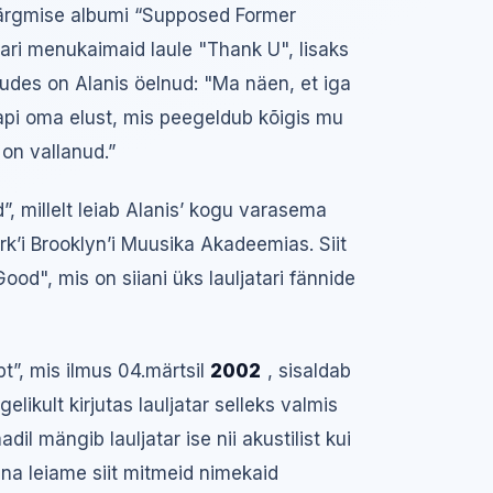
järgmise albumi “Supposed Former
atari menukaimaid laule "Thank U", lisaks
mudes on Alanis öelnud: "Ma näen, et iga
tapi oma elust, mis peegeldub kõigis mu
 on vallanud.”
, millelt leiab Alanis’ kogu varasema
rk’i Brooklyn’i Muusika Akadeemias. Siit
ood", mis on siiani üks lauljatari fännide
”, mis ilmus 04.märtsil
2002
, sisaldab
elikult kirjutas lauljatar selleks valmis
adil mängib lauljatar ise nii akustilist kui
stena leiame siit mitmeid nimekaid