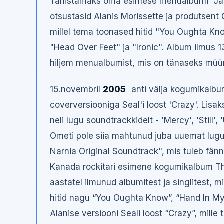
Tähistamaks oma esimese menualbumi "Jagg
otsustasid Alanis Morissette ja produtsent G
millel tema toonased hitid "You Oughta Kn
"Head Over Feet" ja "Ironic". Album ilmus 1
hiljem menualbumist, mis on tänaseks müün
15.novembril
2005
anti välja kogumikalbum 
coverversiooniga Seal'i loost 'Crazy'. Lisa
neli lugu soundtrackkidelt - 'Mercy', 'Still', '
Ometi pole siia mahtunud juba uuemat lugu
Narnia Original Soundtrack", mis tuleb fänn
Kanada rockitari esimene kogumikalbum The
aastatel ilmunud albumitest ja singlitest, 
hitid nagu “You Oughta Know”, “Hand In My 
Alanise versiooni Seali loost “Crazy”, mille