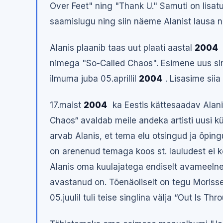
Over Feet" ning "Thank U." Samuti on lisatu
saamislugu ning siin näeme Alanist lausa 
Alanis plaanib taas uut plaati aastal
2004
nimega "So-Called Chaos". Esimene uus sin
ilmuma juba 05.aprillil
2004
. Lisasime siia
17.maist
2004
ka Eestis kättesaadav Alani
Chaos“ avaldab meile andeka artisti uusi k
arvab Alanis, et tema elu otsingud ja õpi
on arenenud temaga koos st. lauludest ei kõ
Alanis oma kuulajatega endiselt avameelne 
avastanud on. Tõenäoliselt on tegu Morisset
05.juulil tuli teise singlina välja “Out Is Thr