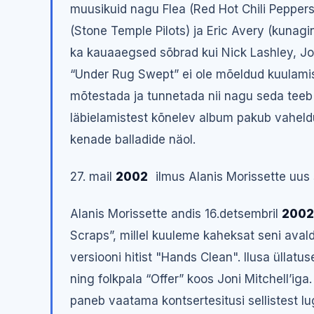
muusikuid nagu Flea (Red Hot Chili Pepper
(Stone Temple Pilots) ja Eric Avery (kunagi
ka kauaaegsed sõbrad kui Nick Lashley, Jo
“Under Rug Swept” ei ole mõeldud kuulamis
mõtestada ja tunnetada nii nagu seda teeb A
läbielamistest kõnelev album pakub vaheldu
kenade balladide näol.
27. mail
2002
ilmus Alanis Morissette uus 
Alanis Morissette andis 16.detsembril
2002
Scraps”, millel kuuleme kaheksat seni avald
versiooni hitist "Hands Clean". Ilusa üllatuse
ning folkpala “Offer” koos Joni Mitchell’iga
paneb vaatama kontsertesitusi sellistest