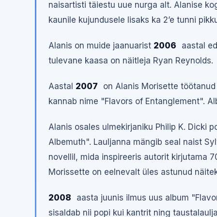
naisartisti täiestu uue nurga alt. Alanise k
kaunile kujundusele lisaks ka 2’e tunni pik
Alanis on muide jaanuarist
2006
aastal ed
tulevane kaasa on näitleja Ryan Reynolds.
Aastal
2007
on Alanis Morisette töötanud 
kannab nime "Flavors of Entanglement". Al
Alanis osales ulmekirjaniku Philip K. Dicki p
Albemuth". Lauljanna mängib seal naist Syl
novellil, mida inspireeris autorit kirjutama 7
Morissette on eelnevalt üles astunud näitek
2008
aasta juunis ilmus uus album "Flavo
sisaldab nii popi kui kantrit ning taustalau