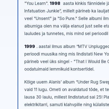
"You Learn".
1998
aasta kinkis fännidele 
Infatuation Junkie”, millelt pärineb ka laulj
veel "Unsent" ja "So Pure." Selle albumi il
albumiga olen ma välja elanud just selle e
lauludes ja tunnetes, mis mind sel perioodil
1999
. aastal ilmus album “MTV Unplugged”
perioodi muusika ning mis lindistati New Yo
pärineb veel üks singel - "That I Would Be G
oodatuimaid lemmikuid kontsertidel.
Kõige uuem Alanis’ album “Under Rug Swept
vaid 11 lugu. Ometi on avaldatud tõde, et teg
lausa 30 laulu, millest lindistatud sai 25! Pla
elektrikitarri, samuti klahvpille ning külali