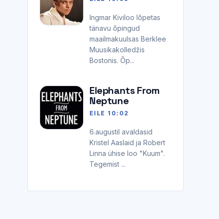
Ingmar Kiviloo lõpetas
tänavu õpingud
maailmakuulsas Berklee
Muusikakolledžis
Bostonis. Õp...
Elephants From
Neptune
EILE 10:02
6.augustil avaldasid
Kristel Aaslaid ja Robert
Linna ühise loo "Kuum".
Tegemist ...