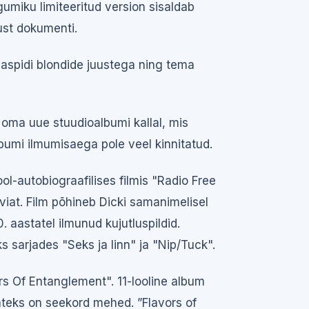
ogumiku limiteeritud version sisaldab
kust dokumenti.
aspidi blondide juustega ning tema
oma uue stuudioalbumi kallal, mis
bumi ilmumisaega pole veel kinnitatud.
ool-autobiograafilises filmis "Radio Free
viat. Film põhineb Dicki samanimelisel
0. aastatel ilmunud kujutluspildid.
s sarjades "Seks ja linn" ja "Nip/Tuck".
rs Of Entanglement". 11-looline album
ljateks on seekord mehed. ”Flavors of