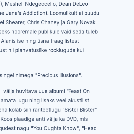
s), Meshell Ndegeocello, Dean DeLeo
ne Jane’s Addiction). Loomulikult ei puudu
el Shearer, Chris Chaney ja Gary Novak.
eks nooremale publikule vaid seda tuleb
lanis ise ning üsna traagilistest
st nii plahvatuslike rocklugude kui
singel nimega "Precious Illusions".
välja huvitava uue albumi “Feast On
amata lugu ning lisaks veel akustilist
na kõlab siin rariteetlugu "Sister Blister"
. Koos plaadiga anti välja ka DVD, mis
 lugudest nagu "You Oughta Know", "Head