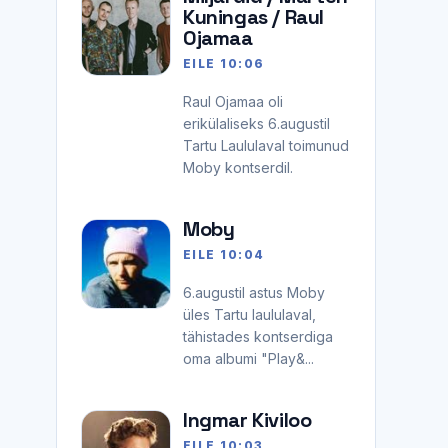
Kuningas / Raul
Ojamaa
EILE 10:06
Raul Ojamaa oli
erikülaliseks 6.augustil
Tartu Laululaval toimunud
Moby kontserdil.
Moby
EILE 10:04
6.augustil astus Moby
üles Tartu laululaval,
tähistades kontserdiga
oma albumi "Play&...
Ingmar Kiviloo
EILE 10:03