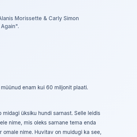
Alanis Morissette & Carly Simon
 Again".
l müünud enam kui 60 miljonit plaati.
 midagi üksiku hundi sarnast. Selle leidis
trele nime, mis oleks sarnane tema enda
tar omale nime. Huvitav on muidugi ka see,