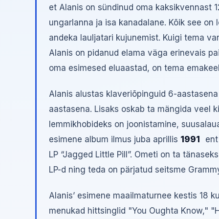
et Alanis on sündinud oma kaksikvennast 12
ungarlanna ja isa kanadalane. Kõik see on l
andeka lauljatari kujunemist. Kuigi tema va
Alanis on pidanud elama väga erinevais p
oma esimesed eluaastad, on tema emakeele
Alanis alustas klaveriõpinguid 6-aastasena
aastasena. Lisaks oskab ta mängida veel kita
lemmikhobideks on joonistamine, suusalauag
esimene album ilmus juba aprillis
1991
ent 
LP “Jagged Little Pill”. Ometi on ta tänase
LP-d ning teda on pärjatud seitsme Gramm
Alanis’ esimene maailmaturnee kestis 18 k
menukad hittsinglid "You Oughta Know," "H