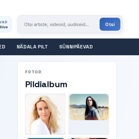
VAD
Otsi
 Silve
Otsi portaalist
ED
NÄDALA PILT
SÜNNIPÄEVAD
FOTOD
Pildialbum