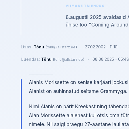
VIIMANE TÄIENDUS
8.augustil 2025 avaldasid 
ühise loo "Coming Around
Lisas:
Tõnu
(
)
·
27.02.2002 - 11:10
tonu@allstarz.ee
Uuendas:
Tõnu
(
)
·
08.08.2025 - 05:48
tonu@allstarz.ee
Alanis Morissette on senise karjääri jookus
Alanist on auhinnatud seitsme Grammyga.
Nimi Alanis on pärit Kreekast ning tähendab
Alan Morissette ajalehest kui otsis oma tü
nimele. Nii saigi praegu 27-aastane laulja