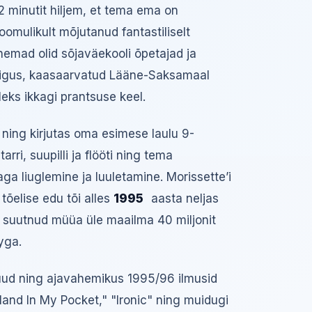
 minutit hiljem, et tema ema on
oomulikult mõjutanud fantastiliselt
nemad olid sõjaväekooli õpetajad ja
aigus, kaasaarvatud Lääne-Saksamaal
ks ikkagi prantsuse keel.
 ning kirjutas oma esimese laulu 9-
rri, suupilli ja flööti ning tema
a liuglemine ja luuletamine. Morissette’i
tõelise edu tõi alles
1995
aasta neljas
ks suutnud müüa üle maailma 40 miljonit
yga.
uud ning ajavahemikus 1995/96 ilmusid
and In My Pocket," "Ironic" ning muidugi