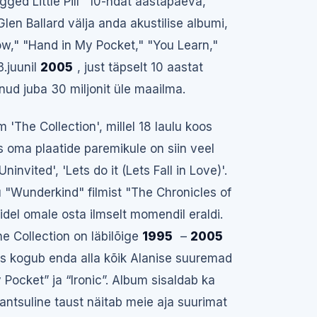
ed Little Pill" 10-ndat aastapäeva,
len Ballard välja anda akustilise albumi,
ow," "Hand in My Pocket," "You Learn,"
3.juunil
2005
, just täpselt 10 aastat
ud juba 30 miljonit üle maailma.
'The Collection', millel 18 laulu koos
ks oma plaatide paremikule on siin veel
Uninvited', 'Lets do it (Lets Fall in Love)'.
 "Wunderkind" filmist "The Chronicles of
idel omale osta ilmselt momendil eraldi.
 Collection on läbilõige
1995
–
2005
mis kogub enda alla kõik Alanise suuremad
Pocket” ja “Ironic”. Album sisaldab ka
 tantsuline taust näitab meie aja suurimat