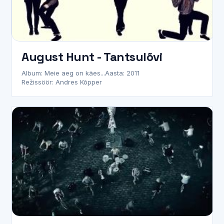
August Hunt - Tantsulõvi
Album: Meie aeg on käes...
Aasta: 2011
Režissöör: Andres Kõpper