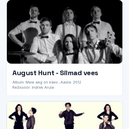
August Hunt - Silmad vees
Album: Meie aeg on käes...
Aasta: 2012
Režissöör: Indrek Arula