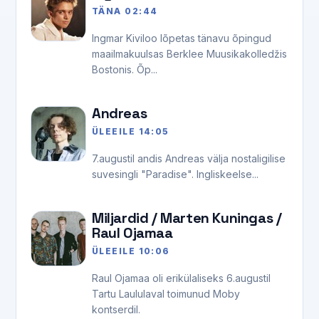
TÄNA 02:44
Ingmar Kiviloo lõpetas tänavu õpingud
maailmakuulsas Berklee Muusikakolledžis
Bostonis. Õp...
Andreas
ÜLEEILE 14:05
7.augustil andis Andreas välja nostaligilise
suvesingli "Paradise". Ingliskeelse...
Miljardid / Marten Kuningas /
Raul Ojamaa
ÜLEEILE 10:06
Raul Ojamaa oli erikülaliseks 6.augustil
Tartu Laululaval toimunud Moby
kontserdil.