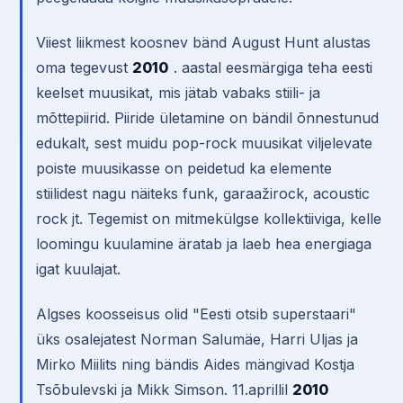
Viiest liikmest koosnev bänd August Hunt alustas
oma tegevust
2010
. aastal eesmärgiga teha eesti
keelset muusikat, mis jätab vabaks stiili- ja
mõttepiirid. Piiride ületamine on bändil õnnestunud
edukalt, sest muidu pop-rock muusikat viljelevate
poiste muusikasse on peidetud ka elemente
stiilidest nagu näiteks funk, garaažirock, acoustic
rock jt. Tegemist on mitmekülgse kollektiiviga, kelle
loomingu kuulamine äratab ja laeb hea energiaga
igat kuulajat.
Algses koosseisus olid "Eesti otsib superstaari"
üks osalejatest Norman Salumäe, Harri Uljas ja
Mirko Miilits ning bändis Aides mängivad Kostja
Tsõbulevski ja Mikk Simson. 11.aprillil
2010