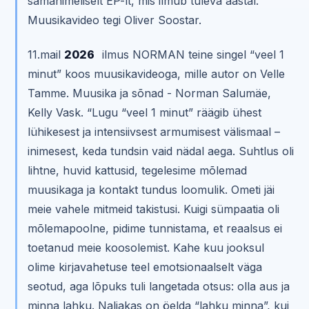
samanimeliselt EP-lt, mis ilmub tuleva aastal.
Muusikavideo tegi Oliver Soostar.
11.mail
2026
ilmus NORMAN teine singel “veel 1
minut” koos muusikavideoga, mille autor on Velle
Tamme. Muusika ja sõnad - Norman Salumäe,
Kelly Vask. “Lugu “veel 1 minut” räägib ühest
lühikesest ja intensiivsest armumisest välismaal –
inimesest, keda tundsin vaid nädal aega. Suhtlus oli
lihtne, huvid kattusid, tegelesime mõlemad
muusikaga ja kontakt tundus loomulik. Ometi jäi
meie vahele mitmeid takistusi. Kuigi sümpaatia oli
mõlemapoolne, pidime tunnistama, et reaalsus ei
toetanud meie koosolemist. Kahe kuu jooksul
olime kirjavahetuse teel emotsionaalselt väga
seotud, aga lõpuks tuli langetada otsus: olla aus ja
minna lahku. Naljakas on öelda “lahku minna”, kui