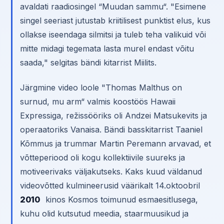
avaldati raadiosingel “Muudan sammu“. "Esimene
singel seeriast jutustab kriitilisest punktist elus, kus
ollakse iseendaga silmitsi ja tuleb teha valikuid või
mitte midagi tegemata lasta murel endast võitu
saada," selgitas bändi kitarrist Miilits.
Järgmine video loole "Thomas Malthus on
surnud, mu arm“ valmis koostöös Hawaii
Expressiga, režissööriks oli Andzei Matsukevits ja
operaatoriks Vanaisa. Bändi basskitarrist Taaniel
Kõmmus ja trummar Martin Peremann arvavad, et
võtteperiood oli kogu kollektiivile suureks ja
motiveerivaks väljakutseks. Kaks kuud väldanud
videovõtted kulmineerusid väärikalt 14.oktoobril
2010
kinos Kosmos toimunud esmaesitlusega,
kuhu olid kutsutud meedia, staarmuusikud ja