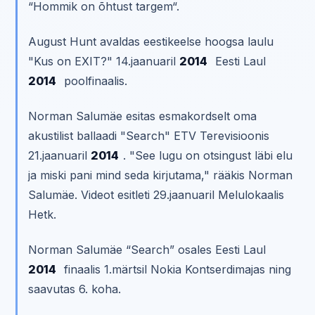
“Hommik on õhtust targem“.
August Hunt avaldas eestikeelse hoogsa laulu
"Kus on EXIT?" 14.jaanuaril
2014
Eesti Laul
2014
poolfinaalis.
Norman Salumäe esitas esmakordselt oma
akustilist ballaadi "Search" ETV Terevisioonis
21.jaanuaril
2014
. "See lugu on otsingust läbi elu
ja miski pani mind seda kirjutama," rääkis Norman
Salumäe. Videot esitleti 29.jaanuaril Melulokaalis
Hetk.
Norman Salumäe “Search” osales Eesti Laul
2014
finaalis 1.märtsil Nokia Kontserdimajas ning
saavutas 6. koha.