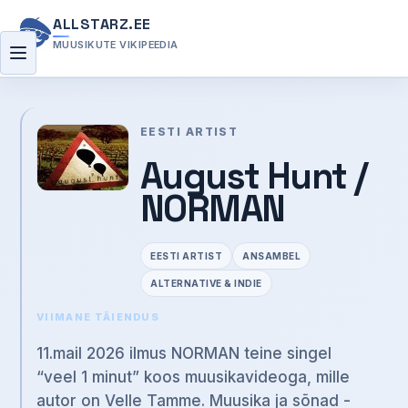
ALLSTARZ.EE
MUUSIKUTE VIKIPEEDIA
Menüü
EESTI ARTIST
August Hunt /
NORMAN
EESTI ARTIST
ANSAMBEL
ALTERNATIVE & INDIE
VIIMANE TÄIENDUS
11.mail 2026 ilmus NORMAN teine singel
“veel 1 minut” koos muusikavideoga, mille
autor on Velle Tamme. Muusika ja sõnad -