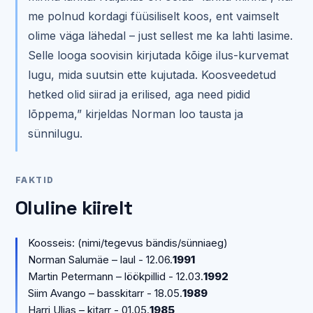
me polnud kordagi füüsiliselt koos, ent vaimselt
olime väga lähedal – just sellest me ka lahti lasime.
Selle looga soovisin kirjutada kõige ilus-kurvemat
lugu, mida suutsin ette kujutada. Koosveedetud
hetked olid siirad ja erilised, aga need pidid
lõppema,” kirjeldas Norman loo tausta ja
sünnilugu.
FAKTID
Oluline kiirelt
Koosseis: (nimi/tegevus bändis/sünniaeg)
Norman Salumäe – laul - 12.06.
1991
Martin Petermann – löökpillid - 12.03.
1992
Siim Avango – basskitarr - 18.05.
1989
Harri Uljas – kitarr - 01.05.
1985