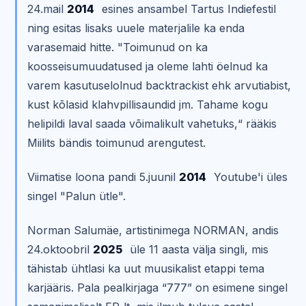
24.mail
2014
esines ansambel Tartus Indiefestil
ning esitas lisaks uuele materjalile ka enda
varasemaid hitte. "Toimunud on ka
koosseisumuudatused ja oleme lahti öelnud ka
varem kasutuselolnud backtrackist ehk arvutiabist,
kust kõlasid klahvpillisaundid jm. Tahame kogu
helipildi laval saada võimalikult vahetuks,“ rääkis
Miilits bändis toimunud arengutest.
Viimatise loona pandi 5.juunil
2014
Youtube'i üles
singel "Palun ütle".
Norman Salumäe, artistinimega NORMAN, andis
24.oktoobril
2025
üle 11 aasta välja singli, mis
tähistab ühtlasi ka uut muusikalist etappi tema
karjääris. Pala pealkirjaga “777” on esimene singel