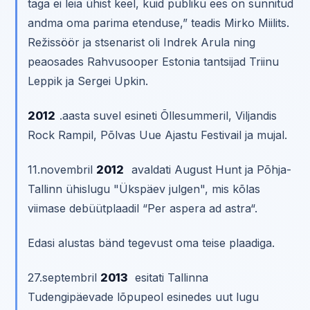
taga ei leia ühist keel, kuid publiku ees on sunnitud
andma oma parima etenduse,” teadis Mirko Miilits.
Režissöör ja stsenarist oli Indrek Arula ning
peaosades Rahvusooper Estonia tantsijad Triinu
Leppik ja Sergei Upkin.
2012
.aasta suvel esineti Õllesummeril, Viljandis
Rock Rampil, Põlvas Uue Ajastu Festivail ja mujal.
11.novembril
2012
avaldati August Hunt ja Põhja-
Tallinn ühislugu "Ükspäev julgen", mis kõlas
viimase debüütplaadil “Per aspera ad astra“.
Edasi alustas bänd tegevust oma teise plaadiga.
27.septembril
2013
esitati Tallinna
Tudengipäevade lõpupeol esinedes uut lugu