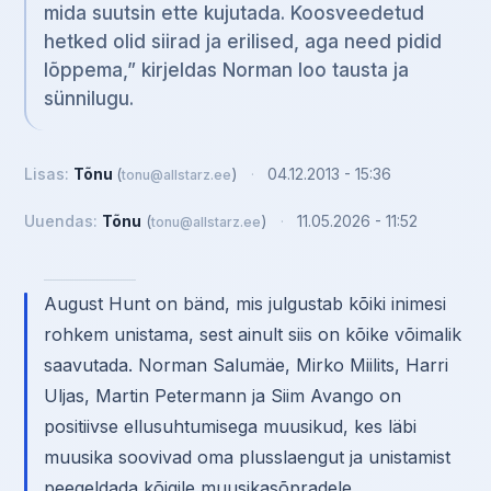
mida suutsin ette kujutada. Koosveedetud
hetked olid siirad ja erilised, aga need pidid
lõppema,” kirjeldas Norman loo tausta ja
sünnilugu.
Lisas:
Tõnu
(
)
·
04.12.2013 - 15:36
tonu@allstarz.ee
Uuendas:
Tõnu
(
)
·
11.05.2026 - 11:52
tonu@allstarz.ee
August Hunt on bänd, mis julgustab kõiki inimesi
rohkem unistama, sest ainult siis on kõike võimalik
saavutada. Norman Salumäe, Mirko Miilits, Harri
Uljas, Martin Petermann ja Siim Avango on
positiivse ellusuhtumisega muusikud, kes läbi
muusika soovivad oma plusslaengut ja unistamist
peegeldada kõigile muusikasõpradele.