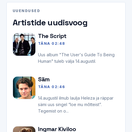
UUENDUSED
Artistide uudisvoog
The Script
TÄNA 02:48
Uus album "The User's Guide To Being
Human" tuleb välja 14.augustil.
Säm
TÄNA 02:46
14.augustil ilmub laulja Heleza ja räppar
sämi uus singel “loe mu mõtteist”.
Tegemist on o...
Ingmar Kiviloo