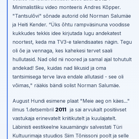
Minimalistliku video monteeris Andres Kõpper.
"Tantsulõvi" sõnade autorid olid Norman Salumäe
ja Heiti Kender. “Üks õhtu rampväsinuna voodisse
kukkudes tekkis idee kirjutada lugu andekatest
noortest, keda ma TV3-e talendisaates nägin. Tegu
oli õe ja vennaga, kes kahekesi tervet saali
hullutasid. Nad olid nii noored ja samal ajal tohutult
andekad! See, kuidas nad liikusid ja oma
tantsimisega terve lava endale allutasid - see oli
võimas," rääkis bändi solist Norman Salumäe.
August Hundi esimene plaat "Meie aeg on käes..."
ilmus 1.detsembril
2011
ja sai arvukalt positiivset
vastukaja erinevatelt kriitikutelt ja kuulajatelt.
Läbinisti eestikeelne kauamängiv salvestati Türi
Kultuurimaja stuudios Siim Tõnissoni poolt ja selle