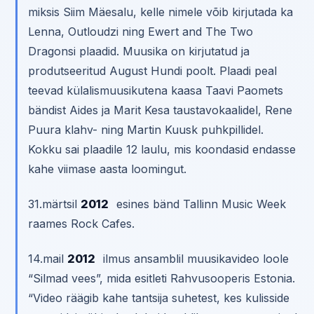
miksis Siim Mäesalu, kelle nimele võib kirjutada ka
Lenna, Outloudzi ning Ewert and The Two
Dragonsi plaadid. Muusika on kirjutatud ja
produtseeritud August Hundi poolt. Plaadi peal
teevad külalismuusikutena kaasa Taavi Paomets
bändist Aides ja Marit Kesa taustavokaalidel, Rene
Puura klahv- ning Martin Kuusk puhkpillidel.
Kokku sai plaadile 12 laulu, mis koondasid endasse
kahe viimase aasta loomingut.
31.märtsil
2012
esines bänd Tallinn Music Week
raames Rock Cafes.
14.mail
2012
ilmus ansamblil muusikavideo loole
“Silmad vees”, mida esitleti Rahvusooperis Estonia.
“Video räägib kahe tantsija suhetest, kes kulisside