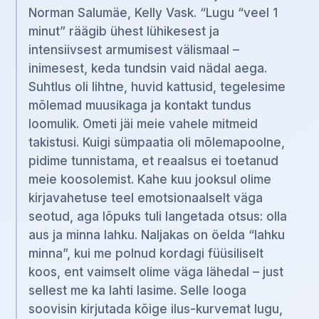
Norman Salumäe, Kelly Vask. “Lugu “veel 1
minut” räägib ühest lühikesest ja
intensiivsest armumisest välismaal –
inimesest, keda tundsin vaid nädal aega.
Suhtlus oli lihtne, huvid kattusid, tegelesime
mõlemad muusikaga ja kontakt tundus
loomulik. Ometi jäi meie vahele mitmeid
takistusi. Kuigi sümpaatia oli mõlemapoolne,
pidime tunnistama, et reaalsus ei toetanud
meie koosolemist. Kahe kuu jooksul olime
kirjavahetuse teel emotsionaalselt väga
seotud, aga lõpuks tuli langetada otsus: olla
aus ja minna lahku. Naljakas on öelda “lahku
minna”, kui me polnud kordagi füüsiliselt
koos, ent vaimselt olime väga lähedal – just
sellest me ka lahti lasime. Selle looga
soovisin kirjutada kõige ilus-kurvemat lugu,