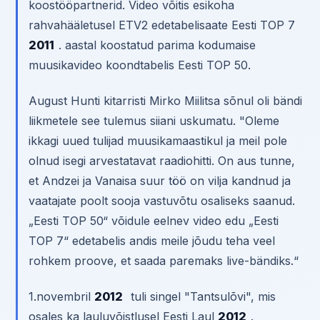
koostööpartnerid. Video võitis esikoha
rahvahääletusel ETV2 edetabelisaate Eesti TOP 7
2011
. aastal koostatud parima kodumaise
muusikavideo koondtabelis Eesti TOP 50.
August Hunti kitarristi Mirko Miilitsa sõnul oli bändi
liikmetele see tulemus siiani uskumatu. "Oleme
ikkagi uued tulijad muusikamaastikul ja meil pole
olnud isegi arvestatavat raadiohitti. On aus tunne,
et Andzei ja Vanaisa suur töö on vilja kandnud ja
vaatajate poolt sooja vastuvõtu osaliseks saanud.
„Eesti TOP 50“ võidule eelnev video edu „Eesti
TOP 7“ edetabelis andis meile jõudu teha veel
rohkem proove, et saada paremaks live-bändiks.“
1.novembril
2012
tuli singel "Tantsulõvi", mis
osales ka lauluvõistlusel Eesti Laul
2012
.