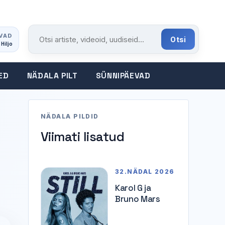
VAD
Otsi
 Hiljo
Otsi portaalist
ED
NÄDALA PILT
SÜNNIPÄEVAD
NÄDALA PILDID
Viimati lisatud
32.NÄDAL 2026
Karol G ja
Bruno Mars