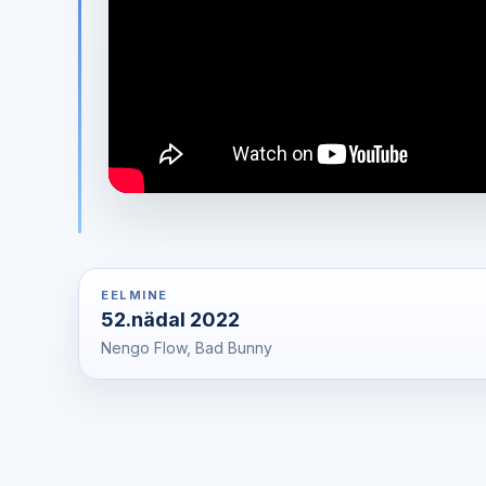
EELMINE
52.nädal 2022
Nengo Flow, Bad Bunny