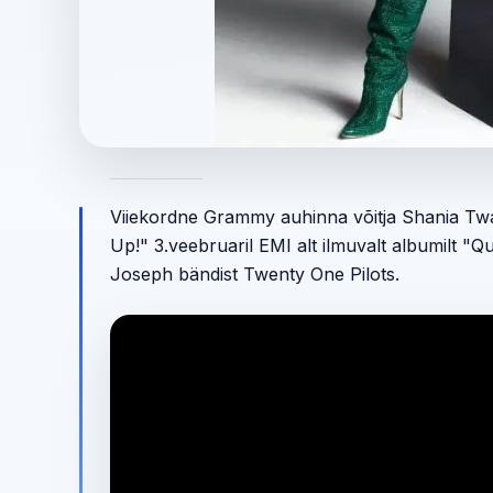
Viiekordne Grammy auhinna võitja Shania Twai
Up!" 3.veebruaril EMI alt ilmuvalt albumilt "
Joseph bändist Twenty One Pilots.