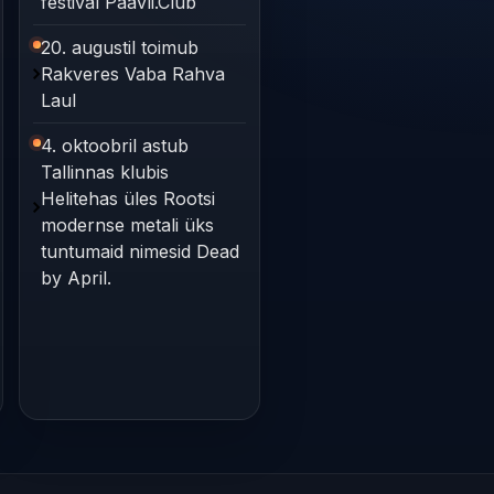
festival Paavli.Club
20. augustil toimub
Rakveres Vaba Rahva
Laul
4. oktoobril astub
Tallinnas klubis
Helitehas üles Rootsi
modernse metali üks
tuntumaid nimesid Dead
by April.