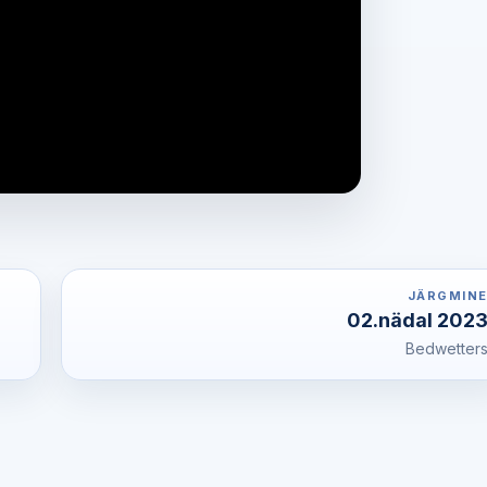
JÄRGMIN
02.nädal 202
Bedwetter