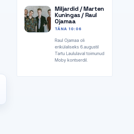
Miljardid / Marten
Kuningas / Raul
Ojamaa
TÄNA 10:06
Raul Ojamaa oli
erikülaliseks 6.augustil
Tartu Laululaval toimunud
Moby kontserdil.
E
3
s