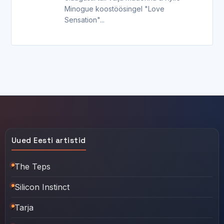
Minogue koostöösingel "Love
Sensation"...
Uued Eesti artistid
The Teps
Silicon Instinct
Tarja