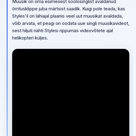
Muusik on oma esimesest soolosinglist avaldanud
õrritusklippe juba märtsist saadik. Kuigi pole teada, kas
Styles'il on lähiajal plaanis veel uut muusikat avaldada,
võib arvata, et peagi on oodata uue singli muusikavideot,
sest hiljuti nähti Stylesi rippumas videovõtete ajal
helikopteri küljes.