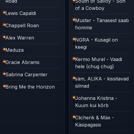
Road
South of Savoy - Son
of a Cowboy
Lewis Capaldi
Muster - Tänasest saab
Chappell Roan
homme
Alex Warren
NGRA - Kusagil on
keegi
Meduza
Kermo Murel - Vaadi
Gracie Abrams
hele (chug chug)
Sabrina Carpenter
säm, ALIKA - kissitavad
silmad
Bring Me the Horizon
Johanna Kristina -
Kuum kui kõrb
Clicherik & Mäx -
Käsipagasis