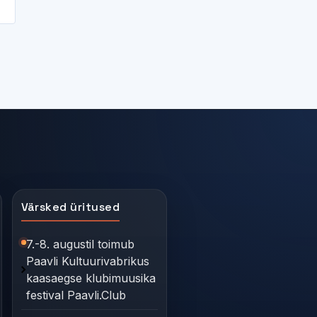
Värsked üritused
7.-8. augustil toimub
Paavli Kultuurivabrikus
kaasaegse klubimuusika
festival Paavli.Club