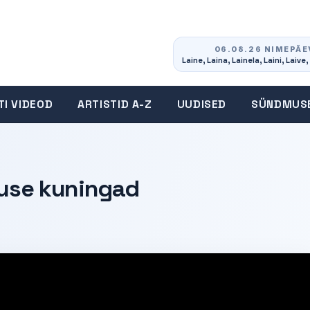
06.08.26 NIMEPÄE
Laine, Laina, Lainela, Laini, Laive, 
TI VIDEOD
ARTISTID A-Z
UUDISED
SÜNDMUS
luse kuningad