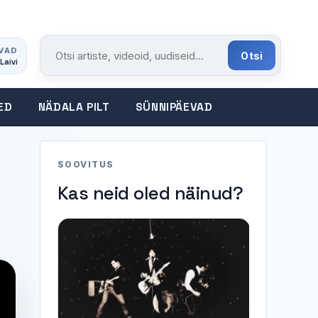
VAD
Otsi
Laivi
Otsi portaalist
ED
NÄDALA PILT
SÜNNIPÄEVAD
SOOVITUS
Kas neid oled näinud?