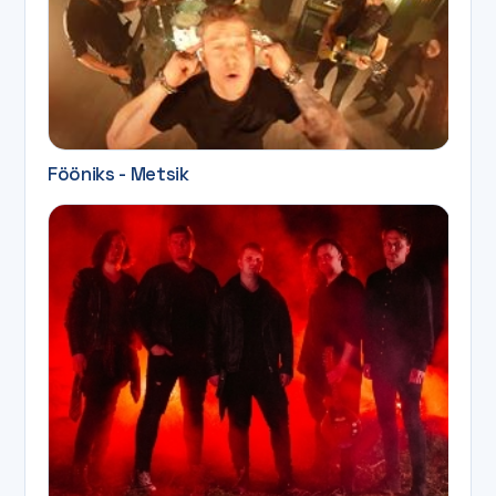
Fööniks - Metsik