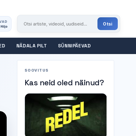
VAD
Otsi
 Hiljo
Otsi portaalist
ED
NÄDALA PILT
SÜNNIPÄEVAD
SOOVITUS
Kas neid oled näinud?