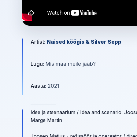
Artist
:
Naised köögis & Silver Sepp
Lugu
: Mis maa meile jääb?
Aasta
: 2021
Idee ja stsenaarium / Idea and scenario: Joos
Marge Martin
Joosep Matjus - režissöör ja operaator / dire