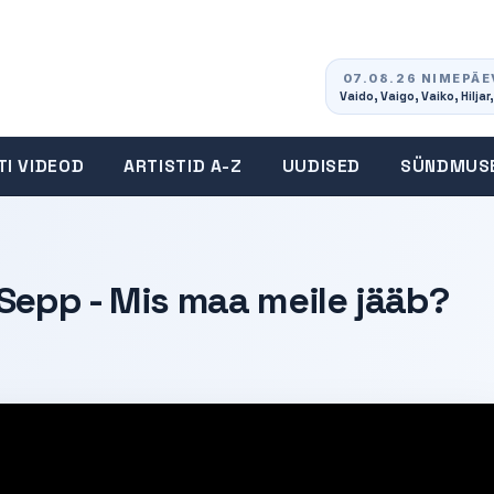
07.08.26 NIMEPÄE
Vaido, Vaigo, Vaiko, Hiljar,
TI VIDEOD
ARTISTID A-Z
UUDISED
SÜNDMUS
 Sepp - Mis maa meile jääb?