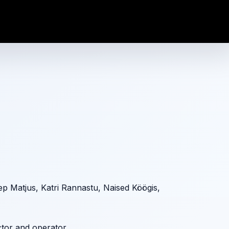
ep Matjus, Katri Rannastu, Naised Köögis,
ctor and operator