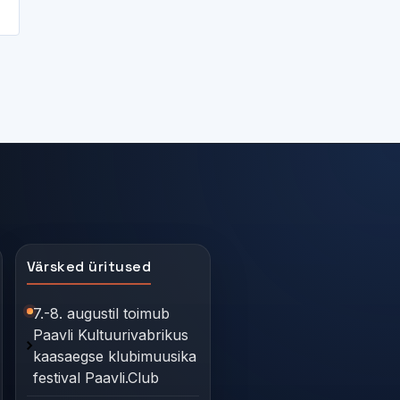
Värsked üritused
7.-8. augustil toimub
Paavli Kultuurivabrikus
kaasaegse klubimuusika
festival Paavli.Club