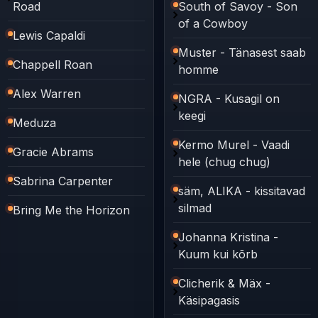
Road
South of Savoy - Son
of a Cowboy
Lewis Capaldi
Muster - Tänasest saab
Chappell Roan
homme
Alex Warren
NGRA - Kusagil on
keegi
Meduza
Kermo Murel - Vaadi
Gracie Abrams
hele (chug chug)
Sabrina Carpenter
säm, ALIKA - kissitavad
silmad
Bring Me the Horizon
Johanna Kristina -
Kuum kui kõrb
Clicherik & Mäx -
Käsipagasis