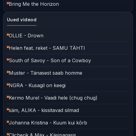
Bring Me the Horizon
Uued videod
OLLIE - Drown
Helen feat. reket - SAMU TÄHTI
South of Savoy - Son of a Cowboy
Muster - Tänasest saab homme
NGRA - Kusagil on keegi
Kermo Murel - Vaadi hele (chug chug)
säm, ALIKA - kissitavad silmad
Johanna Kristina - Kuum kui kõrb
Clicherik & Mäx - Käsipagasis