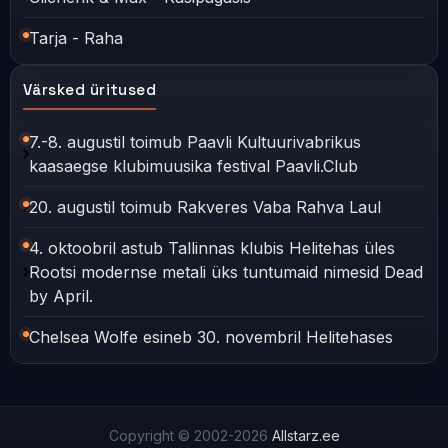
Tarja - Raha
Värsked üritused
7.-8. augustil toimub Paavli Kultuurivabrikus
kaasaegse klubimuusika festival Paavli.Club
20. augustil toimub Rakveres Vaba Rahva Laul
4. oktoobril astub Tallinnas klubis Helitehas üles
Rootsi modernse metali üks tuntumaid nimesid Dead
by April.
Chelsea Wolfe esineb 30. novembril Helitehases
Copyright © 2002-2026
Allstarz.ee