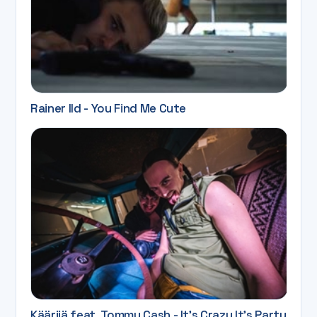
Rainer Ild - You Find Me Cute
Käärijä feat. Tommy Cash - It's Crazy It's Party