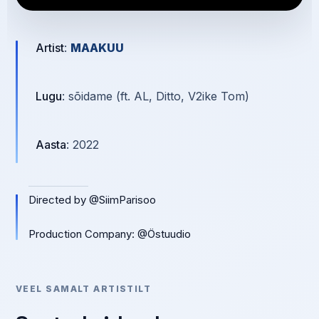
Artist
:
MAAKUU
Lugu
: sõidame (ft. AL, Ditto, V2ike Tom)
Aasta
: 2022
Directed by @SiimParisoo
Production Company: @Östuudio
VEEL SAMALT ARTISTILT