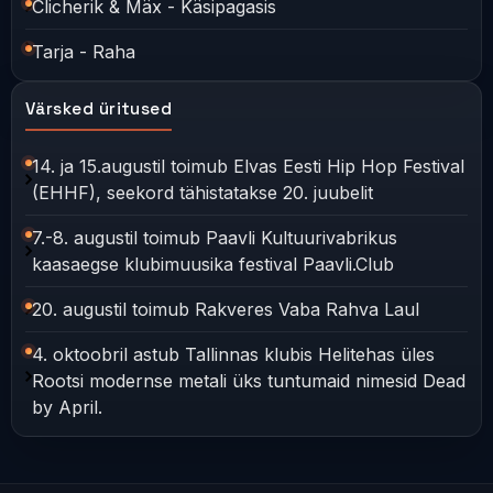
Clicherik & Mäx - Käsipagasis
Tarja - Raha
Värsked üritused
14. ja 15.augustil toimub Elvas Eesti Hip Hop Festival
(EHHF), seekord tähistatakse 20. juubelit
7.-8. augustil toimub Paavli Kultuurivabrikus
kaasaegse klubimuusika festival Paavli.Club
20. augustil toimub Rakveres Vaba Rahva Laul
4. oktoobril astub Tallinnas klubis Helitehas üles
Rootsi modernse metali üks tuntumaid nimesid Dead
by April.