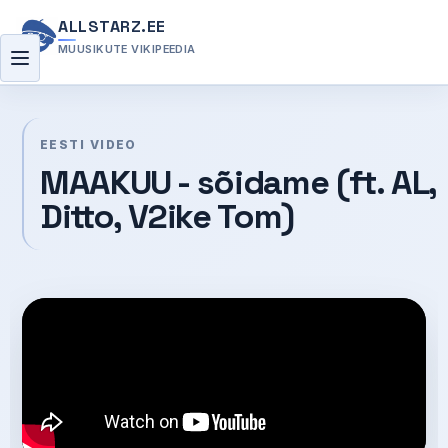
ALLSTARZ.EE
MUUSIKUTE VIKIPEEDIA
Menüü
EESTI VIDEO
MAAKUU - sõidame (ft. AL,
Ditto, V2ike Tom)