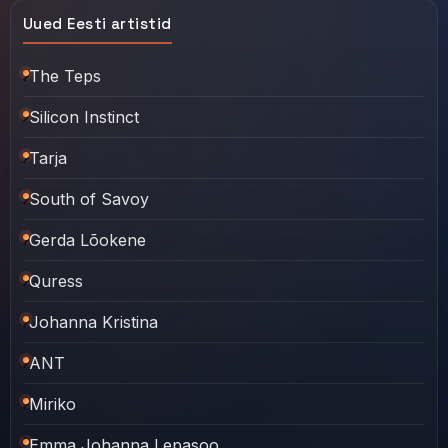
Uued Eesti artistid
The Teps
Silicon Instinct
Tarja
South of Savoy
Gerda Lõokene
Quress
Johanna Kristina
ANT
Miriko
Emma Johanna Lepasoo