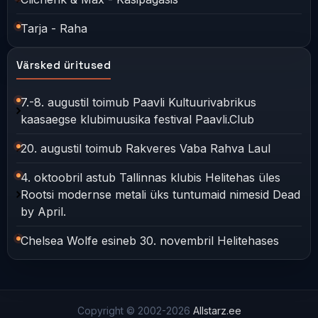
Tarja - Raha
Värsked üritused
7.-8. augustil toimub Paavli Kultuurivabrikus
kaasaegse klubimuusika festival Paavli.Club
20. augustil toimub Rakveres Vaba Rahva Laul
4. oktoobril astub Tallinnas klubis Helitehas üles
Rootsi modernse metali üks tuntumaid nimesid Dead
by April.
Chelsea Wolfe esineb 30. novembril Helitehases
Copyright © 2002-2026
Allstarz.ee