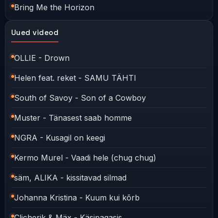
Bring Me the Horizon
Uued videod
OLLIE - Drown
Helen feat. reket - SAMU TÄHTI
South of Savoy - Son of a Cowboy
Muster - Tänasest saab homme
NGRA - Kusagil on keegi
Kermo Murel - Vaadi hele (chug chug)
säm, ALIKA - kissitavad silmad
Johanna Kristina - Kuum kui kõrb
Clicherik & Mäx - Käsipagasis