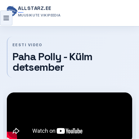
ALLSTARZ.EE
MUUSIKUTE VIKIPEEDIA
Menüü
EESTI VIDEO
Paha Polly - Külm
detsember