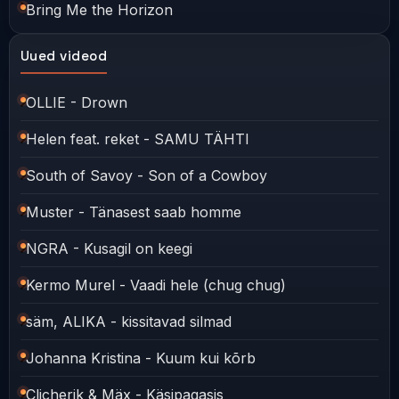
Bring Me the Horizon
Uued videod
OLLIE - Drown
Helen feat. reket - SAMU TÄHTI
South of Savoy - Son of a Cowboy
Muster - Tänasest saab homme
NGRA - Kusagil on keegi
Kermo Murel - Vaadi hele (chug chug)
säm, ALIKA - kissitavad silmad
Johanna Kristina - Kuum kui kõrb
Clicherik & Mäx - Käsipagasis